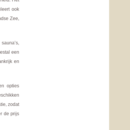
leert ook
andse Zee,
 sauna’s,
estal een
nkrijk en
en opties
eschikken
tie, zodat
r de prijs