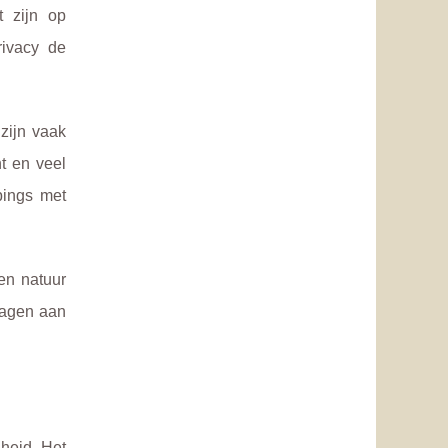
t zijn op
rivacy de
zijn vaak
t en veel
pings met
 en natuur
dragen aan
jheid. Het