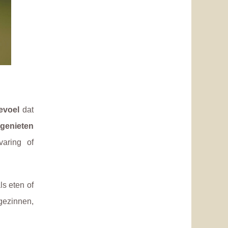
evoel
dat
 genieten
varing of
ls eten of
gezinnen,