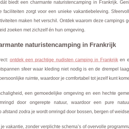
r: dát biedt een charmante naturistencamping in Frankrijk. Gen
aciliteiten zorgt voor een unieke vakantiebeleving. Sfeervol
tiviteiten maken het verschil. Ontdek waarom deze campings gel
id zoeken met zichzelf én hun omgeving.
armante naturistencamping in Frankrijk
rect:
ontdek een prachtige nudisten camping in Frankrijk
en e
ntspannen sfeer waar kleding niet
nodig is en de drempel laag 
 persoonlijke ruimte, waardoor je comfortabel tot jezelf kunt kom
einschaligheid, een gemoedelijke omgeving en een hechte gem
mringd door ongerepte natuur, waardoor een pure natuur
op afstand zodra je wordt omringd door bossen, bergen of weidse
an je vakantie, zonder verplichte schema’s of overvolle programma