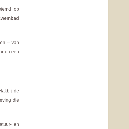
estemd op
 zwembad
een – van
aar op een
lakbij de
eving die
atuur- en