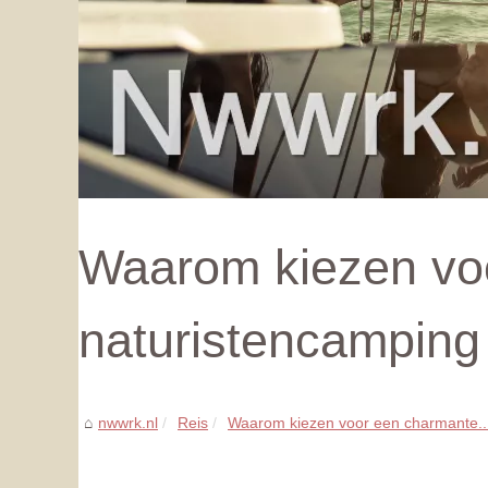
Waarom kiezen vo
naturistencamping 
nwwrk.nl
Reis
Waarom kiezen voor een charmante..