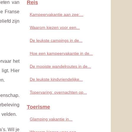
Reis
ieten van
le Franse
Kampeervakantie aan zee:...
iefd zijn
Waarom kiezen voor een...
De leukste campings in de...
Hoe een kampeervakantie in de...
rvaar het
De mooiste wandelroutes in de...
ligt. Hier
De leukste kindvriendelijke...
en.
Topervaring: overnachten op...
eenschap.
beleving
Toerisme
 velden.
Glamping vakantie in...
’s. Wil je