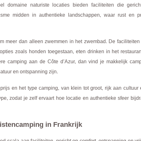
l domaine naturiste locaties bieden faciliteiten die gerich
risme midden in authentieke landschappen, waar rust en p
om meer dan alleen zwemmen in het zwembad. De faciliteiten 
pties zoals honden toegestaan, eten drinken in het restauran
dere camping aan de Côte d’Azur, dan vind je makkelijk cam
natuur en ontspanning zijn.
ijs en het type camping, van klein tot groot, rijk aan cultuur
 type, zodat je zelf ervaart hoe locatie en authentieke sfeer bij
ristencamping in Frankrijk
d scala aan faciliteiten, gericht op comfort, ontspanning en vri