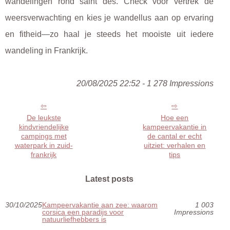
wandelingen rond saint des. Check vóór vertrek de
weersverwachting en kies je wandellus aan op ervaring
en fitheid—zo haal je steeds het mooiste uit iedere
wandeling in Frankrijk.
20/08/2025 22:52 - 1 278 Impressions
De leukste
Hoe een
kindvriendelijke
kampeervakantie in
campings met
de cantal er echt
waterpark in zuid-
uitziet: verhalen en
frankrijk
tips
Latest posts
30/10/2025
Kampeervakantie aan zee: waarom
1 003
corsica een paradijs voor
Impressions
natuurliefhebbers is