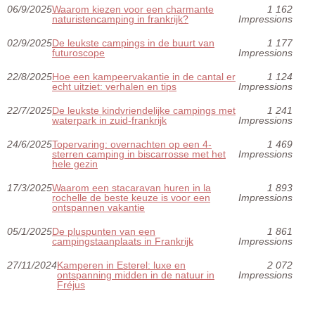
06/9/2025
Waarom kiezen voor een charmante
1 162
naturistencamping in frankrijk?
Impressions
02/9/2025
De leukste campings in de buurt van
1 177
futuroscope
Impressions
22/8/2025
Hoe een kampeervakantie in de cantal er
1 124
echt uitziet: verhalen en tips
Impressions
22/7/2025
De leukste kindvriendelijke campings met
1 241
waterpark in zuid-frankrijk
Impressions
24/6/2025
Topervaring: overnachten op een 4-
1 469
sterren camping in biscarrosse met het
Impressions
hele gezin
17/3/2025
Waarom een stacaravan huren in la
1 893
rochelle de beste keuze is voor een
Impressions
ontspannen vakantie
05/1/2025
De pluspunten van een
1 861
campingstaanplaats in Frankrijk
Impressions
27/11/2024
Kamperen in Esterel: luxe en
2 072
ontspanning midden in de natuur in
Impressions
Fréjus