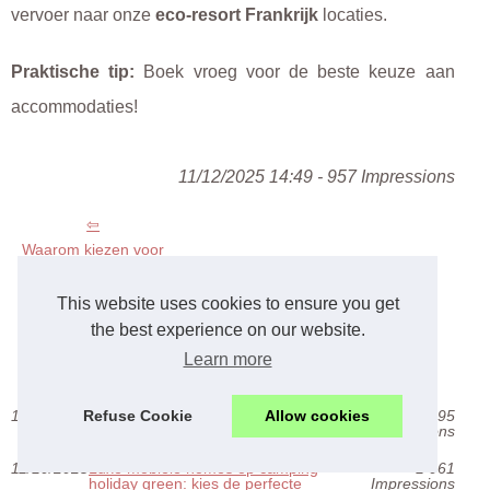
vervoer naar onze
eco-resort Frankrijk
locaties.
Praktische tip:
Boek vroeg voor de beste keuze aan
accommodaties!
11/12/2025 14:49 - 957 Impressions
Waarom kiezen voor
een
naturistencamping op
This website uses cookies to ensure you get
corsica?
the best experience on our website.
Learn more
Latest posts
15/11/2025
Waarom kiezen voor een
995
Refuse Cookie
Allow cookies
naturistencamping op corsica?
Impressions
11/10/2025
Luxe mobiele homes op camping
1 061
holiday green: kies de perfecte
Impressions